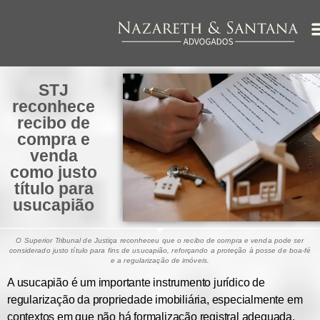
STJ
reconhece
recibo de
compra e
venda
como justo
título para
usucapião
O Superior Tribunal de Justiça reconheceu que o recibo de compra e venda pode ser
considerado justo título para fins de usucapião, reforçando a proteção à posse de boa-fé
e a regularização de imóveis.
A usucapião é um importante instrumento jurídico de
regularização da propriedade imobiliária, especialmente em
contextos em que não há formalização registral adequada.