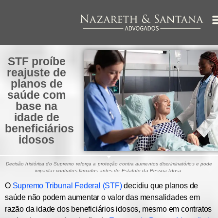
STF proíbe
reajuste de
planos de
saúde com
base na
idade de
beneficiários
idosos
Decisão histórica do Supremo reforça a proteção contra aumentos discriminatórios e pode
impactar contratos firmados antes do Estatuto da Pessoa Idosa.
O
Supremo Tribunal Federal (STF)
decidiu que
planos de
saúde não podem aumentar o valor das mensalidades em
razão da idade dos beneficiários idosos
, mesmo em contratos