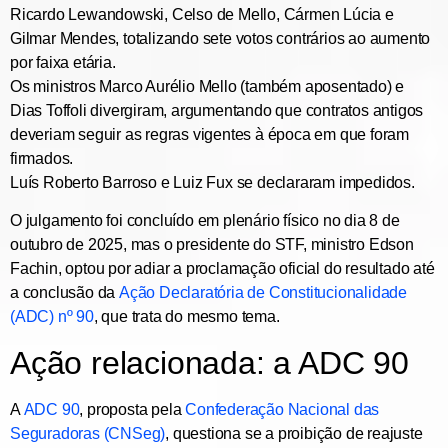
Ricardo Lewandowski, Celso de Mello, Cármen Lúcia e
Gilmar Mendes
, totalizando sete votos contrários ao aumento
por faixa etária.
Os ministros
Marco Aurélio Mello
(também aposentado) e
Dias Toffoli
divergiram, argumentando que contratos antigos
deveriam seguir as regras vigentes à época em que foram
firmados.
Luís Roberto Barroso
e
Luiz Fux
se declararam impedidos.
O julgamento foi concluído em plenário físico no dia
8 de
outubro de 2025
, mas o presidente do STF,
ministro Edson
Fachin
, optou por adiar a proclamação oficial do resultado até
a conclusão da
Ação Declaratória de Constitucionalidade
(ADC) nº 90
, que trata do mesmo tema.
Ação relacionada: a ADC 90
A
ADC 90
, proposta pela
Confederação Nacional das
Seguradoras (CNSeg)
, questiona se a
proibição de reajuste