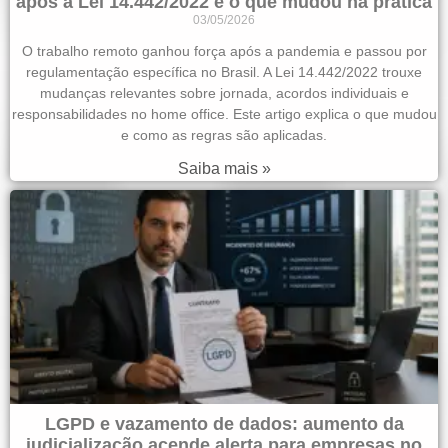
após a Lei 14.442/2022 e o que mudou na prática
03/05/2026
O trabalho remoto ganhou força após a pandemia e passou por
regulamentação específica no Brasil. A Lei 14.442/2022 trouxe
mudanças relevantes sobre jornada, acordos individuais e
responsabilidades no home office. Este artigo explica o que mudou
e como as regras são aplicadas.
Saiba mais »
LGPD e vazamento de dados: aumento da
judicialização acende alerta para empresas no