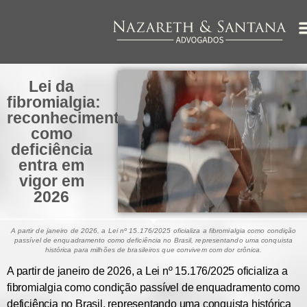
Lei da
fibromialgia:
reconhecimento
como
deficiência
entra em
vigor em
2026
A partir de janeiro de 2026, a Lei nº 15.176/2025 oficializa a fibromialgia como condição
passível de enquadramento como deficiência no Brasil, representando uma conquista
histórica para milhões de brasileiros que convivem com dor crônica.
A partir de janeiro de 2026, a Lei nº 15.176/2025 oficializa a
fibromialgia como condição passível de enquadramento como
deficiência no Brasil, representando uma conquista histórica