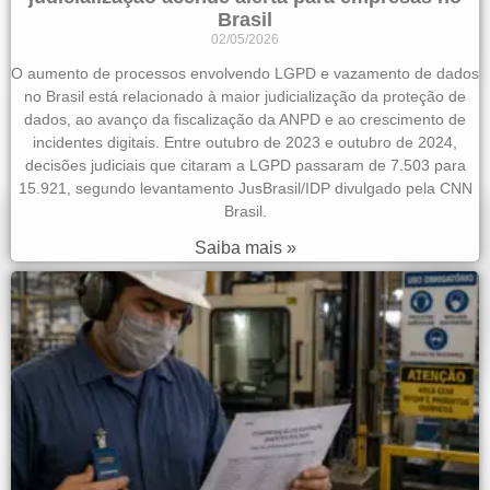
Brasil
02/05/2026
O aumento de processos envolvendo LGPD e vazamento de dados
no Brasil está relacionado à maior judicialização da proteção de
dados, ao avanço da fiscalização da ANPD e ao crescimento de
incidentes digitais. Entre outubro de 2023 e outubro de 2024,
decisões judiciais que citaram a LGPD passaram de 7.503 para
15.921, segundo levantamento JusBrasil/IDP divulgado pela CNN
Brasil.
Saiba mais »