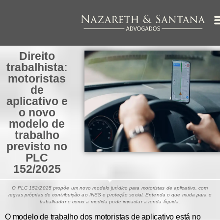
Direito
trabalhista:
motoristas
de
aplicativo e
o novo
modelo de
trabalho
previsto no
PLC
152/2025
O PLC 152/2025 propõe um novo modelo jurídico para motoristas de aplicativo, com
regras próprias de contribuição ao INSS e proteção social. Entenda o que muda para o
trabalhador e como a medida pode impactar a renda líquida.
O modelo de trabalho dos
motoristas de aplicativo
está no