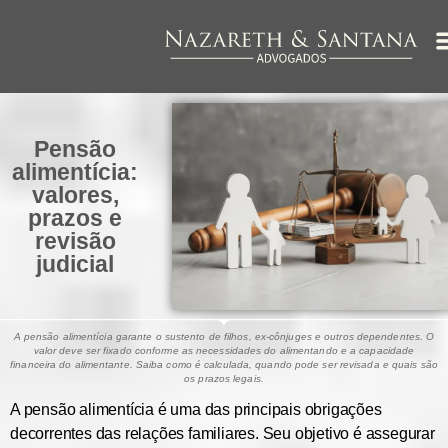
Pensão
alimentícia:
valores,
prazos e
revisão
judicial
A pensão alimentícia garante o sustento de filhos, ex-cônjuges e outros dependentes. O
valor deve ser fixado conforme as necessidades do alimentando e a capacidade
financeira do alimentante. Saiba como é calculada, quando pode ser revisada e quais são
os prazos legais.
A pensão alimentícia é uma das principais obrigações
decorrentes das relações familiares. Seu objetivo é assegurar