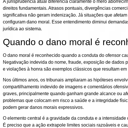
A jurisprudência atual diferencia claramente o
mero aborreci
direitos fundamentais. Atrasos pontuais, divergências comer
significativa não geram indenização. Já situações que afetam
configuram dano moral. Esse entendimento diminui demandas 
jurídica ao sistema.
Quando o dano moral é reconh
O dano moral é reconhecido quando a conduta do ofensor causa 
Negativação indevida do nome, fraude, exposição de dados p
e violações à honra são exemplos clássicos que resultam em
Nos últimos anos, os tribunais ampliaram as hipóteses envol
compartilhamento indevido de imagens e comentários ofensiv
graves, principalmente quando ganham grande alcance ou afe
problemas que colocam em risco a saúde e a integridade físi
podem gerar danos morais expressivos.
O elemento central é a gravidade da conduta e a intensidade d
É preciso que a ação extrapole limites sociais razoáveis e cau