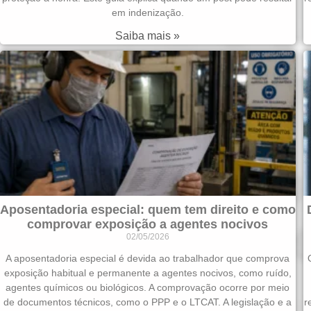
em indenização.
Saiba mais »
Aposentadoria especial: quem tem direito e como
comprovar exposição a agentes nocivos
02/05/2026
A aposentadoria especial é devida ao trabalhador que comprova
exposição habitual e permanente a agentes nocivos, como ruído,
agentes químicos ou biológicos. A comprovação ocorre por meio
de documentos técnicos, como o PPP e o LTCAT. A legislação e a
r