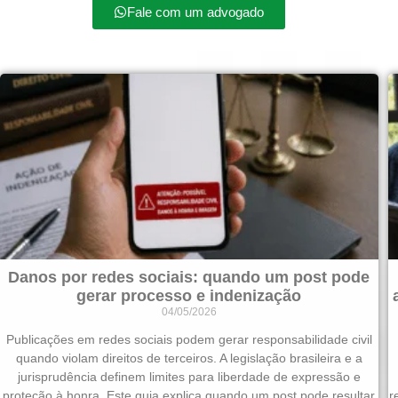
Fale com um advogado
Danos por redes sociais: quando um post pode
gerar processo e indenização
04/05/2026
Publicações em redes sociais podem gerar responsabilidade civil
quando violam direitos de terceiros. A legislação brasileira e a
jurisprudência definem limites para liberdade de expressão e
proteção à honra. Este guia explica quando um post pode resultar
r