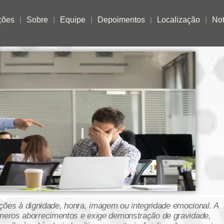
ções
Sobre
Equipe
Depoimentos
Localização
Not
ões à dignidade, honra, imagem ou integridade emocional. A
or meros aborrecimentos e exige demonstração de gravidade,