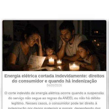
Energia elétrica cortada indevidamente: direitos
do consumidor e quando há indenização
04/05/2026
O corte indevido de energia elétrica ocorre quando a suspensão
do serviço não segue as regras da ANEEL ou não há débito
legítimo. Nesses casos, o consumidor pode ter direito à
indenização por danos materiais e morais, dependendo das