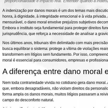
proporcionalidade e impacto real. Entender quando a indeniz
A indenização por danos morais é um dos temas mais discutidos
honra, à dignidade, à integridade emocional e à vida privada. 
mensurável, o dano moral envolve prejuízos subjetivos decorr
Embora o instituto seja fundamental para proteger direitos f
jurisprudência, que reforça a necessidade de analisar a grav
Nos últimos anos, tribunais têm delimitado com mais precisã
busca equilibrar o sistema: protege a vítima de violações rea
transformem em litígios sem fundamento. Por isso, compreender
moral é essencial para consumidores, empresas e profissionai
A diferença entre dano moral
Nem toda contrariedade vivida no cotidiano gera dano moral. 
que, embora desagradáveis, não violam direitos da personal
forma ampla os danos morais, muitos litígios passaram a reiv
campo do desconforto natural.