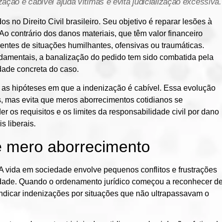
ação é cabível ajuda vítimas e evita judicialização excessiva.
 no Direito Civil brasileiro. Seu objetivo é reparar lesões à
Ao contrário dos danos materiais, que têm valor financeiro
entes de situações humilhantes, ofensivas ou traumáticas.
undamentais, a banalização do pedido tem sido combatida pela
idade concreta do caso.
o as hipóteses em que a indenização é cabível. Essa evolução
is, mas evita que meros aborrecimentos cotidianos se
 os requisitos e os limites da responsabilidade civil por dano
s liberais.
 e mero aborrecimento
A vida em sociedade envolve pequenos conflitos e frustrações
idade. Quando o ordenamento jurídico começou a reconhecer d
indicar indenizações por situações que não ultrapassavam o