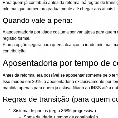
Para quem já contribuía antes da reforma, há regras de tran
mínima
, que aumentou gradualmente até chegar aos atuais lim
Quando vale a pena:
A aposentadoria por idade costuma ser
vantajosa para quem c
registro formal
.
É uma opção segura para quem alcançou a idade mínima, mas
contribuição.
Aposentadoria por tempo de c
Antes da reforma, era possível se aposentar
somente pelo tem
Isso mudou em 2019:
a aposentadoria exclusivamente por temp
mantida apenas para quem já estava filiado ao INSS até a da
Regras de transição (para quem co
Sistema de pontos (regra 86/96 progressiva):
Soma da
idade + tempo de contribuição
.