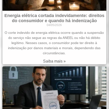
Energia elétrica cortada indevidamente: direitos
do consumidor e quando há indenização
04/05/2026
O corte indevido de energia elétrica ocorre quando a suspensão
do serviço não segue as regras da ANEEL ou não há débito
legítimo. Nesses casos, o consumidor pode ter direito à
indenização por danos materiais e morais, dependendo das
circunstâncias.
Saiba mais »